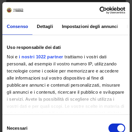
Laboratorio di Analisi non invasiva sulle Opere
d'arte Antica...(LANIAC))
Laboratorio di Archeologia (ArcheoLab)
Consenso
Dettagli
Impostazioni degli annunci
In
Laboratorio di Cartografia (CartoLab)
Laboratorio di Linguistica Applicata (La.LiA)
Uso responsabile dei dati
Laboratorio di Studi Medievali e Danteschi
(LaMeDan)
Noi e
i nostri 1022 partner
trattiamo i vostri dati
Laboratorio Language, Text and Cognition (LaTec)
personali, ad esempio il vostro numero IP, utilizzando
tecnologie come i cookie per memorizzare e accedere
alle informazioni sul vostro dispositivo al fine di
Contatti
pubblicare annunci e contenuti personalizzati, misurare
gli annunci e i contenuti, ricercare il pubblico e sviluppare
Persone
i servizi. Avete la possibilità di scegliere chi utilizza i
Luoghi
vostri dati e per quali scopi. Le vostre scelte in materia di
Calendario
privacy sono applicabili solo su questa proprietà digitale
in cui avete effettuato le vostre scelte. È possibile
Selezione
modificare o revocare il proprio consenso in qualsiasi
Necessari
del