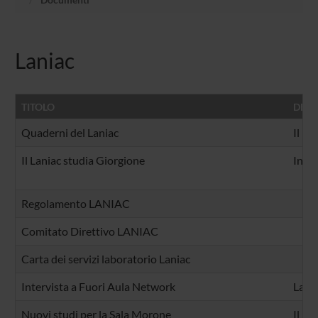
Laniac
TITOLO
DESC
Quaderni del Laniac
Il pr
Il Laniac studia Giorgione
In oc
Regolamento LANIAC
Comitato Direttivo LANIAC
Carta dei servizi laboratorio Laniac
Intervista a Fuori Aula Network
La we
Nuovi studi per la Sala Morone
Il La