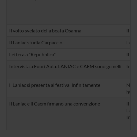
Il volto svelato della beata Osanna
Il La
Il Laniac studia Carpaccio
La Fo
Lettera a "Repubblica"
Il di
Intervista a Fuori Aula: LANIAC e CAEM sono gemelli
Inter
ll Laniac si presenta al festival Infinitamente
Nell'
http:
Il Laniac e il Caem firmano una convenzione
Il pr
La c
In al