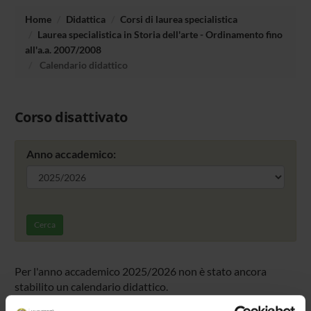
Home
Didattica
Corsi di laurea specialistica
Laurea specialistica in Storia dell'arte - Ordinamento fino
all'a.a. 2007/2008
Calendario didattico
Corso disattivato
Anno accademico:
Cerca
Per l'anno accademico 2025/2026 non è stato ancora
stabilito un calendario didattico.