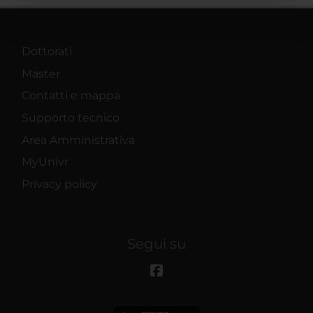
pubblicità e social media, i quali potrebbero combinarle
con altre informazioni che hai fornito loro o che hanno
raccolto dal tuo utilizzo dei loro servizi.
Dottorati
Master
Contatti e mappa
Supporto tecnico
Area Amministrativa
MyUnivr
Privacy policy
Segui su