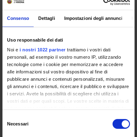
Presentazione
Consenso
Dettagli
Impostazioni degli annunci
In
Come iscriversi
Insegnamenti
Uso responsabile dei dati
Calendario didattico
Orario lezioni
Noi e
i nostri 1022 partner
trattiamo i vostri dati
personali, ad esempio il vostro numero IP, utilizzando
Piani didattici
tecnologie come i cookie per memorizzare e accedere
Calendario esami
alle informazioni sul vostro dispositivo al fine di
Bacheca avvisi
pubblicare annunci e contenuti personalizzati, misurare
Proposte tesi e stage
gli annunci e i contenuti, ricercare il pubblico e sviluppare
Organi collegiali e di governo
i servizi. Avete la possibilità di scegliere chi utilizza i
Docenti
vostri dati e per quali scopi. Le vostre scelte in materia di
privacy sono applicabili solo su questa proprietà digitale
in cui avete effettuato le vostre scelte. È possibile
OFFERTA FORMATIVA
Selezione
modificare o revocare il proprio consenso in qualsiasi
Necessari
del
CORSI DI STUDIO
momento dalla Dichiarazione sui cookie o facendo clic
consenso