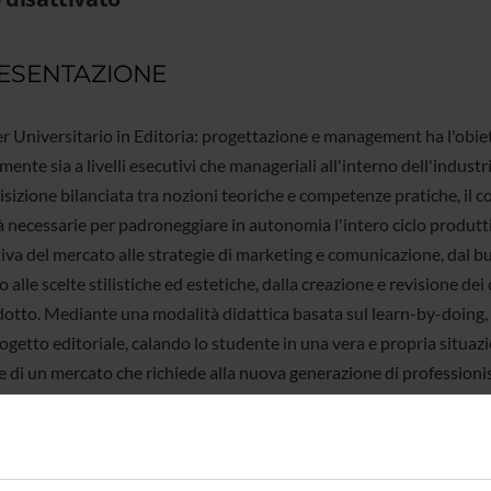
ESENTAZIONE
er Universitario in Editoria: progettazione e management ha l'obiet
mente sia a livelli esecutivi che manageriali all'interno dell'industr
sizione bilanciata tra nozioni teoriche e competenze pratiche, il cor
 necessarie per padroneggiare in autonomia l'intero ciclo produttiv
va del mercato alle strategie di marketing e comunicazione, dal budg
 alle scelte stilistiche ed estetiche, dalla creazione e revisione de
dotto. Mediante una modalità didattica basata sul learn-by-doing, g
ogetto editoriale, calando lo studente in una vera e propria situazi
 di un mercato che richiede alla nuova generazione di professionisti
e una preparazione interdisciplinare di qualità e una visione strat
ze tecnologiche per essere in grado di capire, realizzare e gestire
si.
Per maggiori informazioni
:
http://www.mastereditoria.com