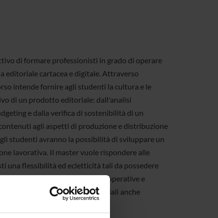
tivo di formare professionisti in grado di operare
ia editoriale cartacea e digitale. Attraverso
so intende fornire agli studenti la cultura e le
o di un prodotto editoriale: dall'analisi
eting e dalla verifica di sostenibilità di un
i contenuti agli aspetti di produzione e distribuzione
li studenti avranno la possibilità di sviluppare un
one lavorativa. Il master vuole rispondere alle
 una flessibilità ed ecletticità tali da possedere
egica del mercato, anche capacità operative e
 con indipendenza progetti editoriali anche