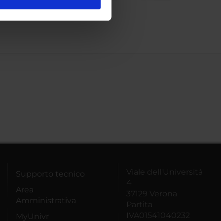
l media e per analizzare il
ostri partner che si occupano
azioni che hai fornito loro o
Viale dell'Università
Supporto tecnico
4
Area
37129 Verona
Amministrativa
Partita
IVA01541040232
MyUnivr