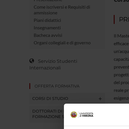
Come iscriversi e Requisiti di
ammissione
PR
Piani didattici
Insegnamenti
Bacheca avvisi
Il Mast
Organi collegiali e di governo
efficace
un'acqui
capacità
Servizio Studenti
preventi
Internazionali
progetto
del pro
OFFERTA FORMATIVA
reale pr
esigenze
CORSI DI STUDIO
oltre ch
DOTTORATI DI RICERCA E
conoscen
FORMAZIONE SUPERIORE
comples