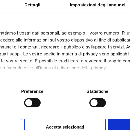
Dettagli
Impostazioni degli annunci
EDA DEL CORSO
 corso
Master
rattiamo i vostri dati personali, ad esempio il vostro numero IP, 
dere alle informazioni sul vostro dispositivo al fine di pubblica
1 Anno
nunci e i contenuti, ricercare il pubblico e sviluppare i servizi. A
r quali scopi. Le vostre scelte in materia di privacy sono applicabi
di controllo
Comitato Scientifico del Master Universi
to le vostre scelte. È possibile modificare o revocare il proprio 
livello)
 o facendo clic sull'icona di attivazione della privacy.
e didattica e
Unità operativa Post Lauream
mo anche:
i
oni sulla tua posizione geografica, con un'approssimazione di qu
Preferenze
Statistiche
VERONA
spositivo, scansionandolo attivamente alla ricerca di caratteristich
mento di riferimento
Culture e Civiltà
aborati i tuoi dati personali e imposta le tue preferenze nella
s
consenso in qualsiasi momento dalla Dichiarazione sui cookie.
area
Scienze Umanistiche
Accetta selezionati