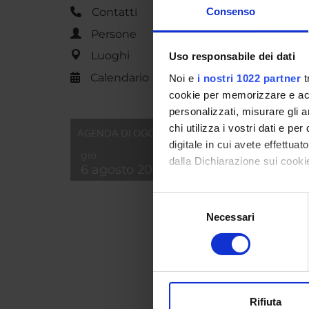
Consenso
Contatti
Persone
SCH
Luoghi
Uso responsabile dei dati
Tipo di
Calendario
Noi e
i nostri 1022 partner
t
cookie per memorizzare e acce
Durata
personalizzati, misurare gli an
chi utilizza i vostri dati e pe
AGENDA DI OGGI
Organo 
digitale in cui avete effettua
gio
dalla Dichiarazione sui cookie
6 agosto 2026
Gestion
Con il tuo consenso, vorrem
student
Selezione
raccogliere informazi
Necessari
del
Sede
Identificare il tuo di
consenso
digitali).
Diparti
Approfondisci come vengono el
modificare o ritirare il tuo 
Macro 
Rifiuta