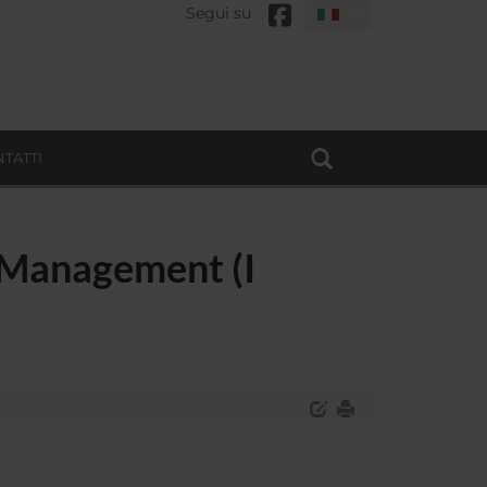
Segui su
TATTI
e Management (I