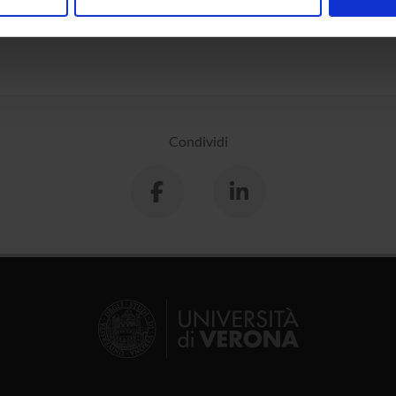
nalizzare contenuti ed annunci, per fornire funzionalità dei socia
sciplinare
Lettere, Arti e Comunicazione
inoltre informazioni sul modo in cui utilizzi il nostro sito con i n
icità e social media, i quali potrebbero combinarle con altre inform
lizzo dei loro servizi.
Condividi