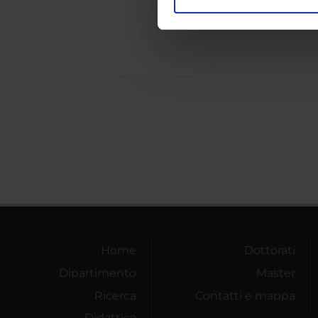
Utilizziamo i cookie per perso
Area di
nostro traffico. Condividiamo 
di analisi dei dati web, pubbl
che hanno raccolto dal tuo uti
Home
Dottorati
Dipartimento
Master
Ricerca
Contatti e mappa
Didattica