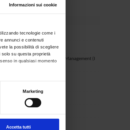
Informazioni sui cookie
utilizzando tecnologie come i
re annunci e contenuti
vete la possibilità di scegliere
li solo su questa proprietà
tario in Editoria: Progettazione e Management (I
consenso in qualsiasi momento
alche metro,
Marketing
e specifiche (impronte
ezione dettagli
. Puoi
Accetta tutti