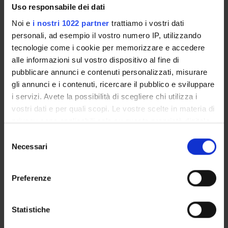
RICERCA TESTUALE
Uso responsabile dei dati
Noi e
i nostri 1022 partner
trattiamo i vostri dati
Effettua una ricerca per parole chiave.
personali, ad esempio il vostro numero IP, utilizzando
tecnologie come i cookie per memorizzare e accedere
La ricerca trova i primi 100 item rilevanti
rispetto alla/e parola chiave.
alle informazioni sul vostro dispositivo al fine di
Tra i risultati collegati potrai trovare le persone,
pubblicare annunci e contenuti personalizzati, misurare
le pubblicazioni, i progetti di ricerca e le
gli annunci e i contenuti, ricercare il pubblico e sviluppare
competenze presenti all'interno del
i servizi. Avete la possibilità di scegliere chi utilizza i
Dipartimento.
vostri dati e per quali scopi. Le vostre scelte in materia di
privacy sono applicabili solo su questa proprietà digitale
in cui avete effettuato le vostre scelte. È possibile
Selezione
Cerca in tutto l'Ateneo
modificare o revocare il proprio consenso in qualsiasi
Necessari
del
momento dalla Dichiarazione sui cookie o facendo clic
Cerca nelle pagine del dipartimento Culture
consenso
sull'icona di attivazione della privacy.
e Civiltà
Preferenze
Cerca
Ripristina
Con il tuo consenso, vorremmo anche:
raccogliere informazioni sulla tua posizione
Statistiche
Help
geografica, con un'approssimazione di qualche