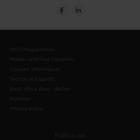
PhD Programmes
Master and Post Lauream
Contact information
Technical support
Back office Area - dbErw
MyUnivr
Privacy policy
Follow on