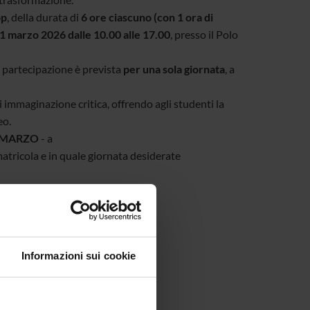
op
, della durata di
6 ore ciascuno (con 1 ora di
11 marzo 2026 dalle 10.00 alle 17.00
, presso il Polo
la partecipazione è prevista
per una sola giornata
, a
i immaginazione critica, offrendo agli studenti la
eo.
4 MARZO
- a
icola e in quale giornata desiderate
Informazioni sui cookie