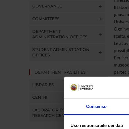
GOVERNANCE
Il labor
pausa p
COMMITTEES
Univers
Ogni wo
DEPARTMENT
scelta, 
ADMINISTRATION OFFICES
Le attiv
STUDENT ADMINISTRATION
possibil
OFFICES
Per iscr
museode
parteci
DEPARTMENT FACILITIES
Nel PDF
LIBRARIES
Per dub
CENTRI
ATT
Consenso
LABORATORIES AND
il 
RESEARCH CENTRES
Uso responsabile dei dati