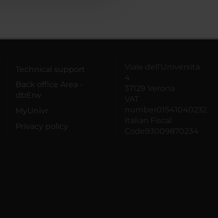
Viale dell'Università
Technical support
4
Back office Area -
37129 Verona
dbErw
VAT
number01541040232
MyUnivr
Italian Fiscal
Privacy policy
Code93009870234