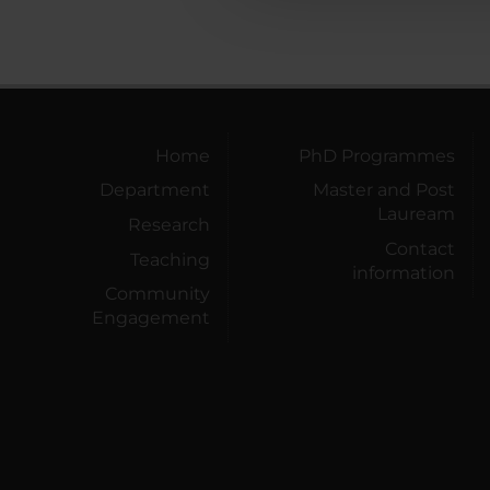
Home
PhD Programmes
Department
Master and Post
Lauream
Research
Contact
Teaching
information
Community
Engagement