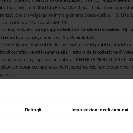
atorio, condotto dall’artista
Elena Mazzi
, si articola in
tre worksh
ranzo)
, che si svolgeranno in
tre giornate consecutive
, il
9, 10 e 
itario di Santa Marta aula SMT05.
rkshop è rivolto a
un gruppo distinto di studenti (massimo 10)
: 
e dà diritto al conseguimento di
1 CFU ambito F.
ità combinano momenti di discussione, esercizi pratici e pratiche d
ità di contribuire attivamente alla rilettura della collezione d’Aten
izione inviare la propria candidatura -
ENTRO E NON OLTRE IL 
lcontemporaneo@ateneo.univr.it specificando nome cognome, matr
pare.
 tutte le informazioni e il programma dettagliato.
bi e informazioni: martina.turra@univr.it
ACHMENTS
Dettagli
Impostazioni degli annunci
museo che vorrei
(pdf, it, 2460 KB, 06/03/26)