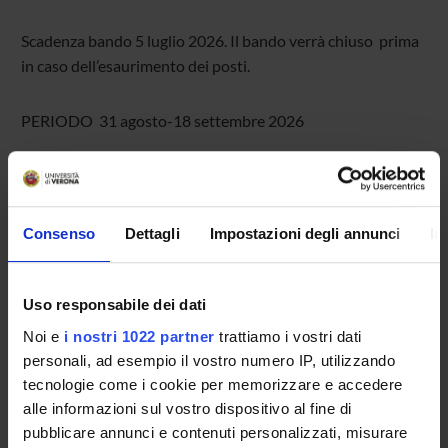
Scadenza bando 5 luglio 2026. Il bando verrà chiuso prima
in caso dell’esaurimento dei posti.
PERIODO 31 agosto-18 settembre 2026
ATTACHMENTS
Consenso
Dettagli
Impostazioni degli annunci
In
Calendasco 2026
(pdf, it, 0 KB, 14/05/26)
Uso responsabile dei dati
Noi e
i nostri 1022 partner
trattiamo i vostri dati
Programme Director
personali, ad esempio il vostro numero IP, utilizzando
Mattia Francesco Antonio Cantatore
tecnologie come i cookie per memorizzare e accedere
Department
alle informazioni sul vostro dispositivo al fine di
Cultures and Civilizations
pubblicare annunci e contenuti personalizzati, misurare