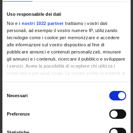
Uso responsabile dei dati
Sustainable Development Goals - SDGs
Noi e
i nostri 1022 partner
trattiamo i vostri dati
Questa iniziativa contribuisce al perseguimento degli
personali, ad esempio il vostro numero IP, utilizzando
Obiettivi di Sviluppo Sostenibile dell'Agenda 2030
tecnologie come i cookie per memorizzare e accedere
dell'ONU
.
alle informazioni sul vostro dispositivo al fine di
Maggiori informazioni su
www.univr.it/sostenibilita
pubblicare annunci e contenuti personalizzati, misurare
gli annunci e i contenuti, ricercare il pubblico e sviluppare
i servizi. Avete la possibilità di scegliere chi utilizza i
vostri dati e per quali scopi. Le vostre scelte in materia di
privacy sono applicabili solo su questa proprietà digitale
in cui avete effettuato le vostre scelte. È possibile
Selezione
modificare o revocare il proprio consenso in qualsiasi
Necessari
del
momento dalla Dichiarazione sui cookie o facendo clic
consenso
sull'icona di attivazione della privacy.
Preferenze
Con il tuo consenso, vorremmo anche:
raccogliere informazioni sulla tua posizione
Statistiche