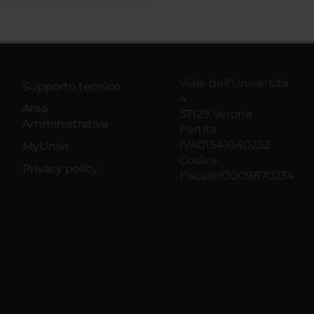
Viale dell'Università
Supporto tecnico
4
Area
37129 Verona
Amministrativa
Partita
IVA01541040232
MyUnivr
Codice
Privacy policy
Fiscale93009870234