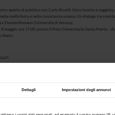
tro aperto al pubblico con Carlo Rovelli, fisico teorico e saggista, 
nella realtà fisica e nella conoscenza umana. Un dialogo tra scienza 
a e Davide Romano (Università di Verona).
 8 maggio, ore 17.00, presso il Polo Universitario Santa Marta – A
 libero.
GATI
andina Rovelli 8 maggio 2026
(pdf, it, 215 KB, 04/05/26)
Dettagli
Impostazioni degli annunci
nte
Nicola Pasqualicchio
imento
Culture e Civiltà
rattiamo i vostri dati personali, ad esempio il vostro numero IP, 