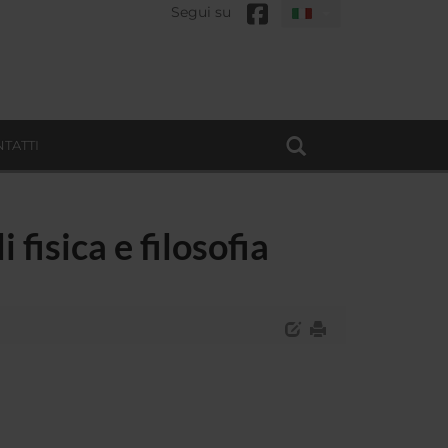
Segui su
TATTI
 fisica e filosofia