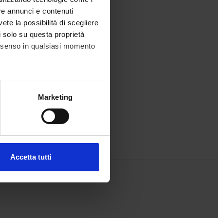
re annunci e contenuti
vete la possibilità di scegliere
li solo su questa proprietà
consenso in qualsiasi momento
alche metro,
Marketing
e specifiche (impronte
ezione dettagli
. Puoi
Accetta tutti
l media e per analizzare il
ostri partner che si occupano
azioni che hai fornito loro o