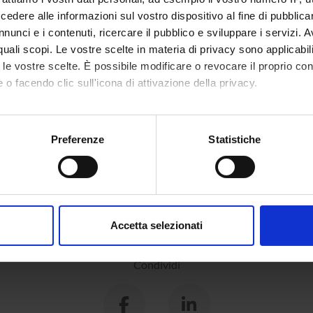
dere alle informazioni sul vostro dispositivo al fine di pubblica
nunci e i contenuti, ricercare il pubblico e sviluppare i servizi. A
r quali scopi. Le vostre scelte in materia di privacy sono applicabi
to le vostre scelte. È possibile modificare o revocare il proprio 
 o facendo clic sull'icona di attivazione della privacy.
mo anche:
oni sulla tua posizione geografica, con un'approssimazione di qu
Preferenze
Statistiche
spositivo, scansionandolo attivamente alla ricerca di caratteristich
aborati i tuoi dati personali e imposta le tue preferenze nella
s
consenso in qualsiasi momento dalla Dichiarazione sui cookie.
Accetta selezionati
nalizzare contenuti ed annunci, per fornire funzionalità dei socia
inoltre informazioni sul modo in cui utilizzi il nostro sito con i n
Condividi
icità e social media, i quali potrebbero combinarle con altre inform
lizzo dei loro servizi.