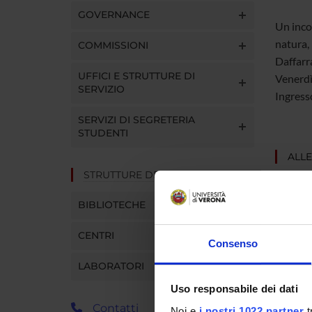
GOVERNANCE
Un incon
natura, 
COMMISSIONI
Daffarr
UFFICI E STRUTTURE DI
Venerdì
SERVIZIO
Ingresso
SERVIZI DI SEGRETERIA
STUDENTI
ALLE
STRUTTURE DEL DIPARTIMENTO
Loc
BIBLIOTECHE
CENTRI
Consenso
Refere
LABORATORI
Dipart
Uso responsabile dei dati
Contatti
Noi e
i nostri 1022 partner
t