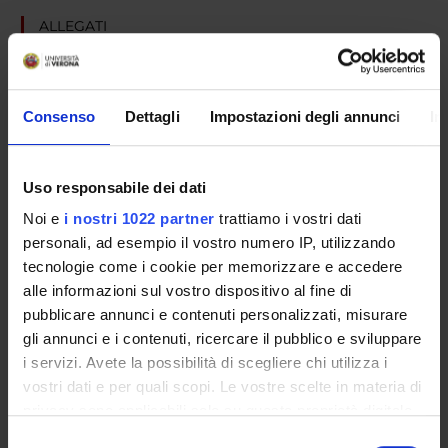
ALLEGATI
Evento Gelseta
(pdf, it, 1148 KB, 12/06/26)
Consenso
Dettagli
Impostazioni degli annunci
In
Uso responsabile dei dati
Noi e
i nostri 1022 partner
trattiamo i vostri dati
personali, ad esempio il vostro numero IP, utilizzando
tecnologie come i cookie per memorizzare e accedere
alle informazioni sul vostro dispositivo al fine di
pubblicare annunci e contenuti personalizzati, misurare
gli annunci e i contenuti, ricercare il pubblico e sviluppare
i servizi. Avete la possibilità di scegliere chi utilizza i
Foto
vostri dati e per quali scopi. Le vostre scelte in materia di
privacy sono applicabili solo su questa proprietà digitale
in cui avete effettuato le vostre scelte. È possibile
Selezione