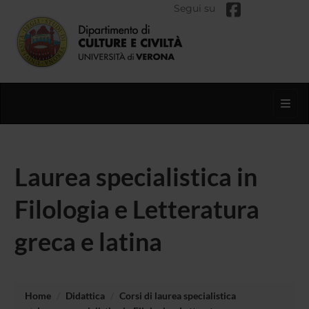
Segui su
Toggl
Laurea specialistica in
Filologia e Letteratura
greca e latina
Home
Didattica
Corsi di laurea specialistica