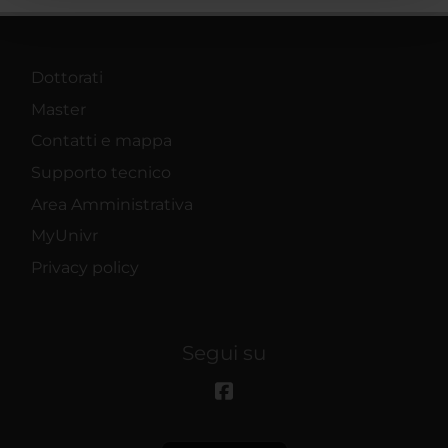
pubblicità e social media, i quali potrebbero combinarle
con altre informazioni che hai fornito loro o che hanno
raccolto dal tuo utilizzo dei loro servizi.
Dottorati
Master
Contatti e mappa
Supporto tecnico
Area Amministrativa
MyUnivr
Privacy policy
Segui su