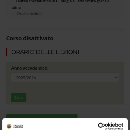
Laurea specialistica in Filologia e Letteratura greca e
latina
Orario lezioni
Corso disattivato
ORARIO DELLE LEZIONI
Anno accademico:
Cerca
Vai all'orario delle lezioni