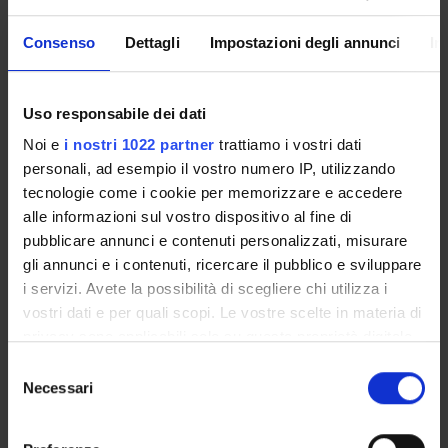
Consenso
Dettagli
Impostazioni degli annunci
In
Presentazione
Come iscriversi
Uso responsabile dei dati
Insegnamenti
Calendario didattico
Noi e
i nostri 1022 partner
trattiamo i vostri dati
Orario lezioni
personali, ad esempio il vostro numero IP, utilizzando
Piani didattici
tecnologie come i cookie per memorizzare e accedere
alle informazioni sul vostro dispositivo al fine di
Calendario esami
pubblicare annunci e contenuti personalizzati, misurare
Bacheca avvisi
gli annunci e i contenuti, ricercare il pubblico e sviluppare
Proposte tesi e stage
i servizi. Avete la possibilità di scegliere chi utilizza i
Organi collegiali e di governo
vostri dati e per quali scopi. Le vostre scelte in materia di
Docenti
privacy sono applicabili solo su questa proprietà digitale
in cui avete effettuato le vostre scelte. È possibile
Selezione
modificare o revocare il proprio consenso in qualsiasi
OFFERTA FORMATIVA
Necessari
del
momento dalla Dichiarazione sui cookie o facendo clic
consenso
CORSI DI STUDIO
sull'icona di attivazione della privacy.