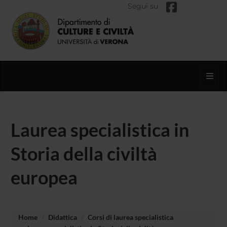
Segui su
Toggl
Laurea specialistica in
Storia della civiltà
europea
Home
Didattica
Corsi di laurea specialistica