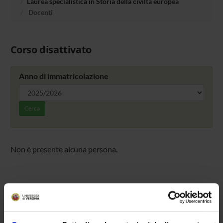
Laurea specialistica in Storia della civiltà europea
Docenti
Corso disattivato
Anno di immatricolazione
Cerca
Non è presente alcuna persona.
Presentazione
Come iscriversi
Insegnamenti