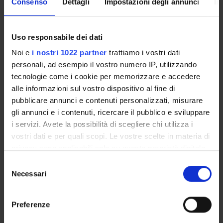
Consenso
Dettagli
Impostazioni degli annunci
In
Calendario didattico
Orario lezioni
Uso responsabile dei dati
Piani didattici
Calendario esami
Noi e
i nostri 1022 partner
trattiamo i vostri dati
Bacheca avvisi
personali, ad esempio il vostro numero IP, utilizzando
Proposte tesi e stage
tecnologie come i cookie per memorizzare e accedere
alle informazioni sul vostro dispositivo al fine di
Organi collegiali e di governo
pubblicare annunci e contenuti personalizzati, misurare
Docenti
gli annunci e i contenuti, ricercare il pubblico e sviluppare
i servizi. Avete la possibilità di scegliere chi utilizza i
OFFERTA FORMATIVA
vostri dati e per quali scopi. Le vostre scelte in materia di
privacy sono applicabili solo su questa proprietà digitale
CORSI DI STUDIO
in cui avete effettuato le vostre scelte. È possibile
Selezione
modificare o revocare il proprio consenso in qualsiasi
Necessari
del
DOTTORATI DI RICERCA E FORMAZIONE
momento dalla Dichiarazione sui cookie o facendo clic
SUPERIORE
consenso
sull'icona di attivazione della privacy.
Preferenze
Contatti
Con il tuo consenso, vorremmo anche: