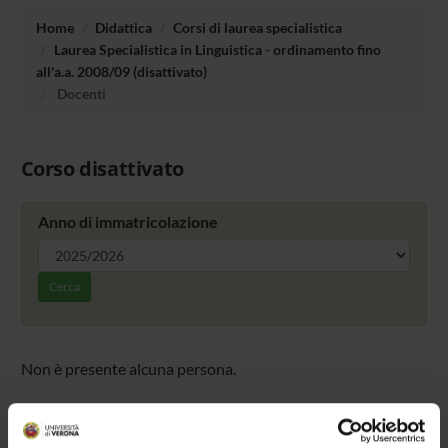
Home
Didattica
Corsi di laurea specialistica
Laurea Specialistica in Linguistica - ordinamento fino
all'a.a. 2008/09 (disattivato)
Docenti
Corso disattivato
Anno di immatricolazione
Cerca
Non è presente alcuna persona.