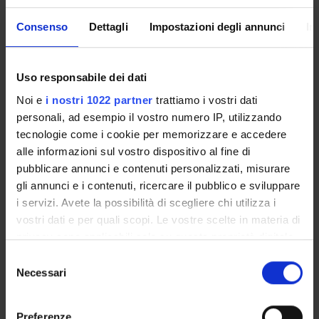
Presentazione
Consenso
Dettagli
Impostazioni degli annunci
In
Come iscriversi
Insegnamenti
Calendario didattico
Uso responsabile dei dati
Orario lezioni
Noi e
i nostri 1022 partner
trattiamo i vostri dati
Piani didattici
personali, ad esempio il vostro numero IP, utilizzando
Calendario esami
tecnologie come i cookie per memorizzare e accedere
Bacheca avvisi
alle informazioni sul vostro dispositivo al fine di
Organi collegiali e di governo
pubblicare annunci e contenuti personalizzati, misurare
Docenti
gli annunci e i contenuti, ricercare il pubblico e sviluppare
Documenti
i servizi. Avete la possibilità di scegliere chi utilizza i
vostri dati e per quali scopi. Le vostre scelte in materia di
privacy sono applicabili solo su questa proprietà digitale
OFFERTA FORMATIVA
in cui avete effettuato le vostre scelte. È possibile
Selezione
modificare o revocare il proprio consenso in qualsiasi
CORSI DI STUDIO
Necessari
del
momento dalla Dichiarazione sui cookie o facendo clic
consenso
DOTTORATI DI RICERCA E FORMAZIONE
sull'icona di attivazione della privacy.
SUPERIORE
Preferenze