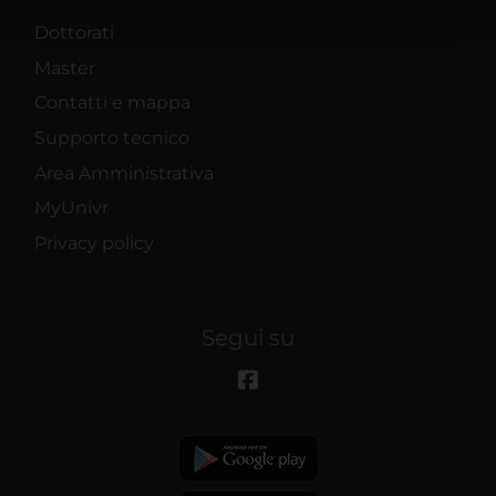
con altre informazioni che hai fornito loro o che hanno
Dottorati
raccolto dal tuo utilizzo dei loro servizi.
Master
Contatti e mappa
Supporto tecnico
Area Amministrativa
MyUnivr
Privacy policy
Segui su