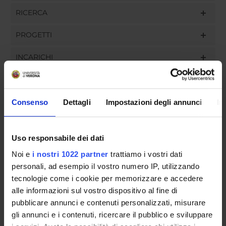
RICERCA
PROGETTI
INCARICHI
Consenso
Dettagli
Impostazioni degli annunci
In
ORGANIZZAZIONE
GOVERNANCE
Uso responsabile dei dati
Noi e
i nostri 1022 partner
trattiamo i vostri dati
COMMISSIONI
personali, ad esempio il vostro numero IP, utilizzando
UFFICI E STRUTTURE DI SERVIZIO
tecnologie come i cookie per memorizzare e accedere
alle informazioni sul vostro dispositivo al fine di
SERVIZI DI SEGRETERIA STUDENTI
pubblicare annunci e contenuti personalizzati, misurare
gli annunci e i contenuti, ricercare il pubblico e sviluppare
STRUTTURE DEL DIPARTIMENTO