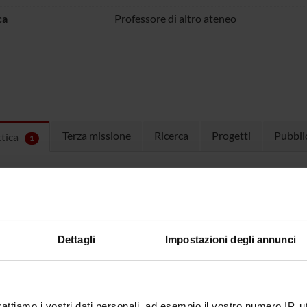
ca
Professore di altro ateneo
Terza missione
Ricerca
Progetti
Pubbli
ttica
1
EGNAMENTI
menti attivi nel periodo selezionato:
1
.
ull'insegnamento per vedere orari e dettagli del corso.
Dettagli
Impostazioni degli annunci
O
NOME
CREDITI
TOTALI
rattiamo i vostri dati personali, ad esempio il vostro numero IP, 