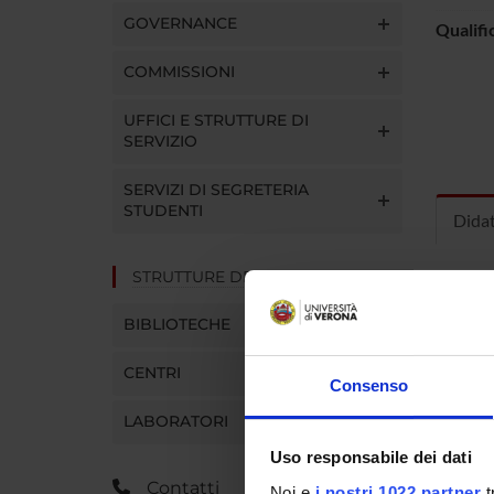
GOVERNANCE
Qualifi
COMMISSIONI
UFFICI E STRUTTURE DI
SERVIZIO
SERVIZI DI SEGRETERIA
STUDENTI
Dida
STRUTTURE DEL DIPARTIMENTO
INS
BIBLIOTECHE
Insegna
Clicca s
CENTRI
Consenso
LABORATORI
Uso responsabile dei dati
CORS
Contatti
Noi e
i nostri 1022 partner
t