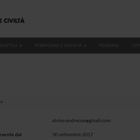
IDATTICA
TERRITORIO E SOCIETÀ
PERSONE
CON
se
alvise
andreose
gmail
com
sente dal
30 settembre 2017