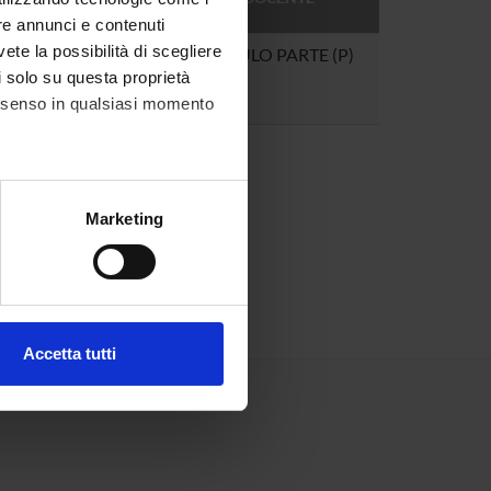
DOCENTE
re annunci e contenuti
vete la possibilità di scegliere
4
II MODULO PARTE (P)
li solo su questa proprietà
consenso in qualsiasi momento
alche metro,
Marketing
e specifiche (impronte
ezione dettagli
. Puoi
Accetta tutti
l media e per analizzare il
ostri partner che si occupano
azioni che hai fornito loro o