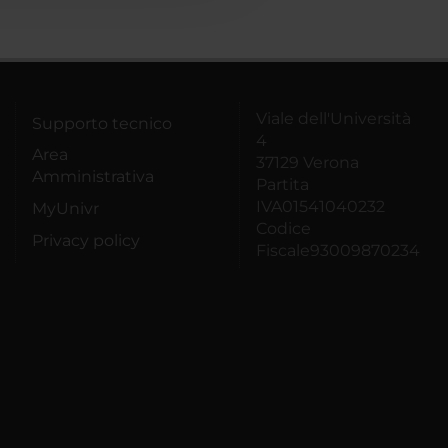
Viale dell'Università
Supporto tecnico
4
Area
37129 Verona
Amministrativa
Partita
IVA01541040232
MyUnivr
Codice
Privacy policy
Fiscale93009870234