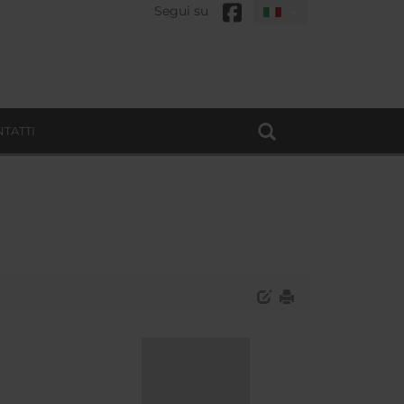
Segui su
TATTI