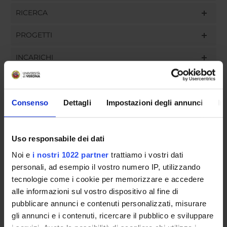
RICERCA
PROGETTI
INCARICHI
Consenso
Dettagli
Impostazioni degli annunci
In
ORGANIZZAZIONE
GOVERNANCE
Uso responsabile dei dati
Noi e
i nostri 1022 partner
trattiamo i vostri dati
COMMISSIONI
personali, ad esempio il vostro numero IP, utilizzando
UFFICI E STRUTTURE DI SERVIZIO
tecnologie come i cookie per memorizzare e accedere
alle informazioni sul vostro dispositivo al fine di
SERVIZI DI SEGRETERIA STUDENTI
pubblicare annunci e contenuti personalizzati, misurare
gli annunci e i contenuti, ricercare il pubblico e sviluppare
STRUTTURE DEL DIPARTIMENTO