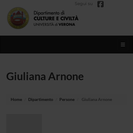
Segui su
Toggl
Giuliana Arnone
Home
Dipartimento
Persone
Giuliana Arnone