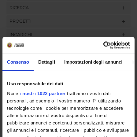
RICERCA
PROGETTI
INCARICHI
Consenso
Dettagli
Impostazioni degli annunci
In
ORGANIZZAZIONE
GOVERNANCE
Uso responsabile dei dati
Noi e
i nostri 1022 partner
trattiamo i vostri dati
COMMISSIONI
personali, ad esempio il vostro numero IP, utilizzando
UFFICI E STRUTTURE DI SERVIZIO
tecnologie come i cookie per memorizzare e accedere
alle informazioni sul vostro dispositivo al fine di
SERVIZI DI SEGRETERIA STUDENTI
pubblicare annunci e contenuti personalizzati, misurare
gli annunci e i contenuti, ricercare il pubblico e sviluppare
STRUTTURE DEL DIPARTIMENTO