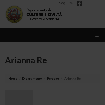
Segui su
Toggl
Arianna Re
Home
Dipartimento
Persone
Arianna Re