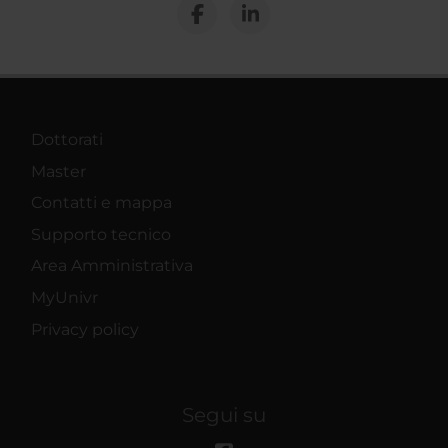
Dottorati
Master
Contatti e mappa
Supporto tecnico
Area Amministrativa
MyUnivr
Privacy policy
Segui su