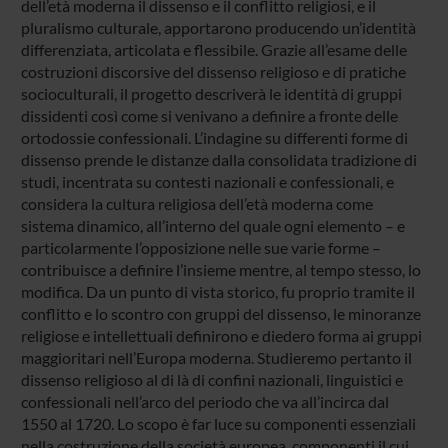
dell’età moderna il dissenso e il conflitto religiosi, e il
pluralismo culturale, apportarono producendo un’identità
differenziata, articolata e flessibile. Grazie all’esame delle
costruzioni discorsive del dissenso religioso e di pratiche
socioculturali, il progetto descriverà le identità di gruppi
dissidenti così come si venivano a definire a fronte delle
ortodossie confessionali. L’indagine su differenti forme di
dissenso prende le distanze dalla consolidata tradizione di
studi, incentrata su contesti nazionali e confessionali, e
considera la cultura religiosa dell’età moderna come
sistema dinamico, all’interno del quale ogni elemento – e
particolarmente l’opposizione nelle sue varie forme –
contribuisce a definire l’insieme mentre, al tempo stesso, lo
modifica. Da un punto di vista storico, fu proprio tramite il
conflitto e lo scontro con gruppi del dissenso, le minoranze
religiose e intellettuali definirono e diedero forma ai gruppi
maggioritari nell’Europa moderna. Studieremo pertanto il
dissenso religioso al di là di confini nazionali, linguistici e
confessionali nell’arco del periodo che va all’incirca dal
1550 al 1720. Lo scopo è far luce su componenti essenziali
nella costruzione della società europea, componenti il cui