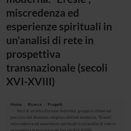
miscredenza ed
esperienze spirituali in
un’analisi di rete in
prospettiva
transnazionale (secoli
XVI-XVIII)
Home
Ricerca
Progetti
Voci di un’altra Europa: individui, gruppi e chiese nei
percorsi del dissenso religioso dell’età moderna. “Eresie”,
miscredenza ed esperienze spirituali in un’analisi di rete in
prospettiva transnazionale (secoli XVI-XVIII)