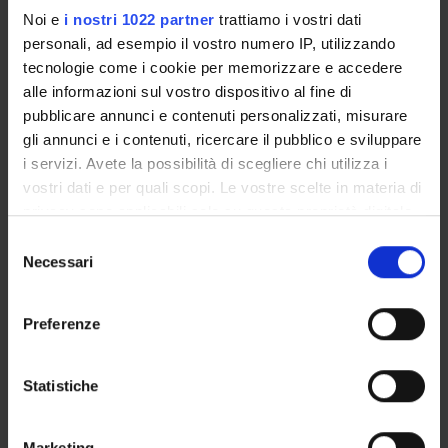
dissenso ma anche le strategie politiche, sociali e culturali
Noi e
i nostri 1022 partner
trattiamo i vostri dati
cui stati e chiese fecero ricorso per contenere, controllare e
personali, ad esempio il vostro numero IP, utilizzando
indebolire la diversità o per trasformare la pluralità in una
tecnologie come i cookie per memorizzare e accedere
risorsa politica.
alle informazioni sul vostro dispositivo al fine di
pubblicare annunci e contenuti personalizzati, misurare
ENTI FINANZIATORI:
gli annunci e i contenuti, ricercare il pubblico e sviluppare
i servizi. Avete la possibilità di scegliere chi utilizza i
FIRB VALUTATO POSITIVAMENTE
vostri dati e per quali scopi. Le vostre scelte in materia di
Finanziamento:
richiesto
privacy sono applicabili solo su questa proprietà digitale
Programma:
FIRB
in cui avete effettuato le vostre scelte. È possibile
Selezione
modificare o revocare il proprio consenso in qualsiasi
Necessari
del
momento dalla Dichiarazione sui cookie o facendo clic
consenso
PARTECIPANTI AL PROGETTO
sull'icona di attivazione della privacy.
Preferenze
Alessandro Arcangeli
Con il tuo consenso, vorremmo anche:
Cultore della materia
raccogliere informazioni sulla tua posizione
Statistiche
Federico Barbierato
geografica, con un'approssimazione di qualche
Professore associato
metro,
Marketing