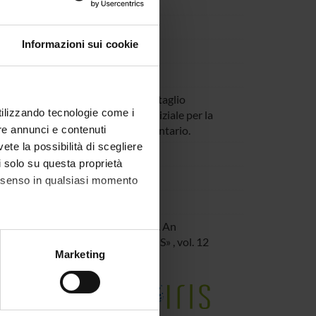
Informazioni sui cookie
tolia antica
teressante e utile monografia con taglio
utilizzando tecnologie come i
 pubblico interessato un quadro iniziale per la
re annunci e contenuti
corretto contesto storico e documentario.
vete la possibilità di scegliere
li solo su questa proprietà
consenso in qualsiasi momento
J. Wintjes — Lords of Asia Minor. An
2016
,
«BIBLIOTHECA ORIENTALIS»
,
vol. 12
alche metro,
Marketing
e specifiche (impronte
e della Ricerca di Ateneo
ezione dettagli
. Puoi