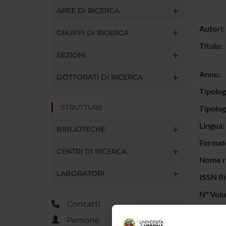
AREE DI RICERCA
Autori:
GRUPPI DI RICERCA
Titolo:
SEZIONI
Anno:
DOTTORATI DI RICERCA
Tipolog
STRUTTURE
Tipolo
Lingua:
BIBLIOTECHE
Format
CENTRI DI RICERCA
Nome ri
LABORATORI
ISSN Ri
N° Vol
Contatti
Numero 
Persone