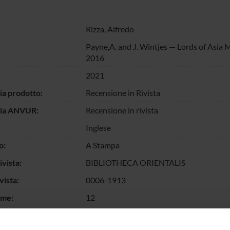
Rizza, Alfredo
Payne,A. and J. Wintjes — Lords of Asia 
2016
2021
ia prodotto:
Recensione in Rivista
gia ANVUR:
Recensione in rivista
Inglese
o:
A Stampa
vista:
BIBLIOTHECA ORIENTALIS
vista:
0006-1913
ume:
12
o Fascicolo:
78/1-2