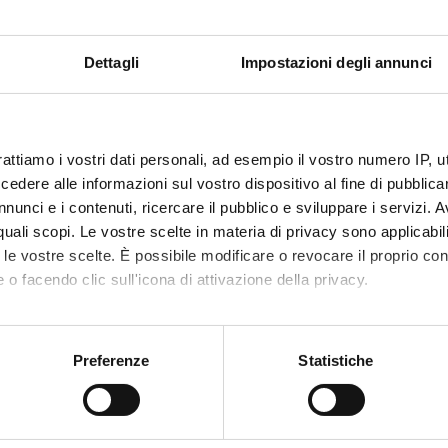
itrice:
Harrassowitz Verl.
9783447105682
Dettagli
Impostazioni degli annunci
llo pagine:
179-180
chiave:
Lidia, Lingua lidia, lidio, storia antica, Ana
escrizione dei
Il libro recensito si presneta come una in
rattiamo i vostri dati personali, ad esempio il vostro numero IP, 
ti:
multidisciplinare. Offre a studenti e a un
dere alle informazioni sul vostro dispositivo al fine di pubblica
comprensione della civiltà lidia nel suo 
nunci e i contenuti, ricercare il pubblico e sviluppare i servizi. A
otto:
121796
r quali scopi. Le vostre scelte in materia di privacy sono applicabi
IRIS:
11562/1045139
to le vostre scelte. È possibile modificare o revocare il proprio 
 o facendo clic sull'icona di attivazione della privacy.
modifica:
4 novembre 2022
ne bibliografica:
Rizza, Alfredo
, Recensione a
Payne,A. and 
mo anche:
introduction to the Lydians. Wiesbaden 
oni sulla tua posizione geografica, con un'approssimazione di qu
Preferenze
Statistiche
,
n. 78/1-2
,
2021
,
pp. 179-180
spositivo, scansionandolo attivamente alla ricerca di caratteristich
ta la scheda completa presente nel
repository istituzional
aborati i tuoi dati personali e imposta le tue preferenze nella
s