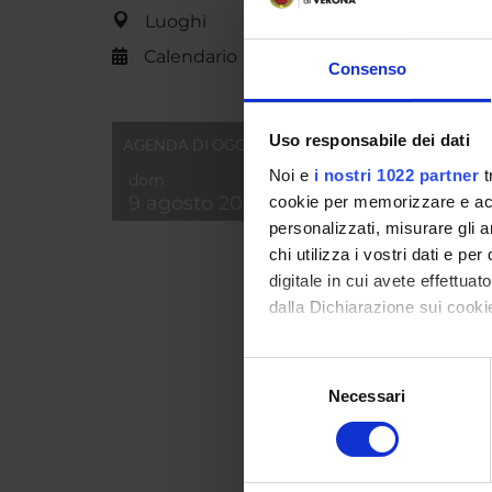
Casa ed
Luoghi
ISBN:
Calendario
Consenso
Interva
Parole 
Uso responsabile dei dati
AGENDA DI OGGI
Breve d
Noi e
i nostri 1022 partner
t
contenu
dom
9 agosto 2026
cookie per memorizzare e acce
personalizzati, misurare gli an
Id prod
chi utilizza i vostri dati e pe
Handle 
digitale in cui avete effettua
dalla Dichiarazione sui cookie
ultima 
Citazio
Con il tuo consenso, vorrem
Selezione
raccogliere informazi
Necessari
del
Identificare il tuo di
consenso
digitali).
Consul
Approfondisci come vengono el