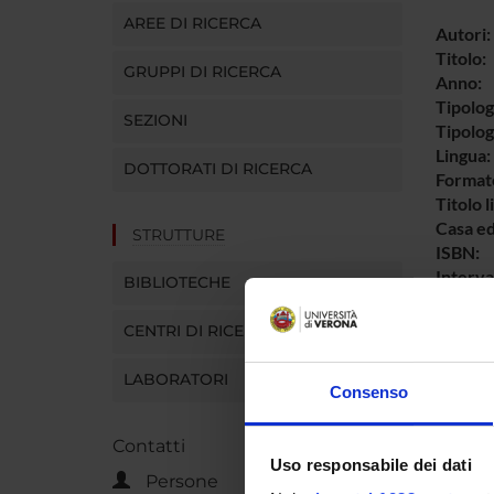
AREE DI RICERCA
Autori:
Titolo:
GRUPPI DI RICERCA
Anno:
Tipolog
SEZIONI
Tipolo
Lingua:
DOTTORATI DI RICERCA
Format
Titolo l
Casa ed
STRUTTURE
ISBN:
Interva
BIBLIOTECHE
Parole 
Breve d
CENTRI DI RICERCA
contenu
LABORATORI
Consenso
Id prod
Contatti
Uso responsabile dei dati
Handle 
Persone