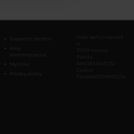
Viale dell'Università
Supporto tecnico
4
Area
37129 Verona
Amministrativa
Partita
IVA01541040232
MyUnivr
Codice
Privacy policy
Fiscale93009870234