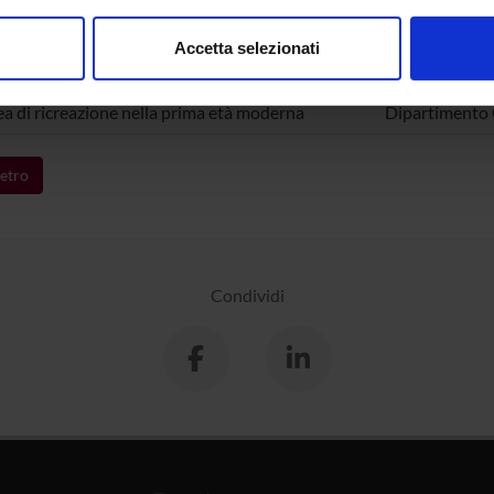
consenso in qualsiasi momento dalla Dichiarazione sui cookie.
TI COLLEGATI
Accetta selezionati
nalizzare contenuti ed annunci, per fornire funzionalità dei socia
O
DIPARTIMENT
inoltre informazioni sul modo in cui utilizzi il nostro sito con i n
dea di ricreazione nella prima età moderna
Dipartimento C
icità e social media, i quali potrebbero combinarle con altre inform
lizzo dei loro servizi.
etro
Condividi