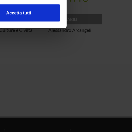
Accetta tutti
l media e per analizzare il
O
RESPONSABILI
ostri partner che si occupano
ulture e Civiltà
Alessandro Arcangeli
azioni che hai fornito loro o