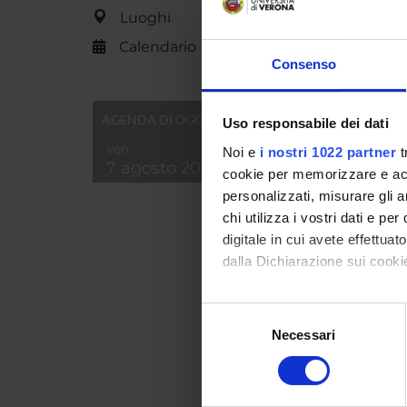
Luoghi
Calendario
Consenso
AGENDA DI OGGI
Uso responsabile dei dati
ven
Noi e
i nostri 1022 partner
t
7 agosto 2026
cookie per memorizzare e acce
personalizzati, misurare gli an
Id prod
chi utilizza i vostri dati e pe
digitale in cui avete effettua
Handle 
dalla Dichiarazione sui cookie
ultima 
Con il tuo consenso, vorrem
Citazio
Selezione
raccogliere informazi
Necessari
del
Identificare il tuo di
consenso
digitali).
Consul
Approfondisci come vengono el