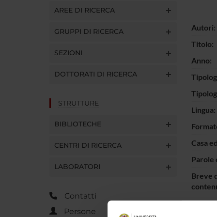
AREE DI RICERCA
Autori:
GRUPPI DI RICERCA
Titolo:
SEZIONI
Anno:
DOTTORATI DI RICERCA
Tipolog
Tipolo
STRUTTURE
Lingua:
BIBLIOTECHE
Format
Casa ed
CENTRI DI RICERCA
Parole 
LABORATORI
Breve d
contenu
Contatti
Persone