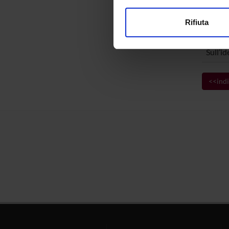
modificare o ritirare il tuo 
PROGET
Rifiuta
Utilizziamo i cookie per perso
TITOL
nostro traffico. Condividiamo 
Sull’i
di analisi dei dati web, pubbl
che hanno raccolto dal tuo uti
<<indi