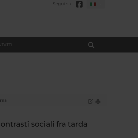
Segui su
TATTI
erna
contrasti sociali fra tarda