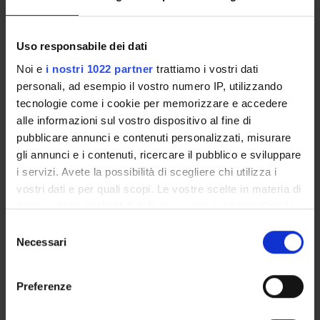
moderno
Sport, formazione umana, società
,
a cura di N.
FILIPPI, G. FUMAGALLI, B. SANGUANINI
,
CLUEP
,
2004
,
pp. 55-62
Uso responsabile dei dati
Noi e
i nostri 1022 partner
trattiamo i vostri dati
Consulta la scheda completa presente nel
repository
personali, ad esempio il vostro numero IP, utilizzando
istituzionale della Ricerca di Ateneo
tecnologie come i cookie per memorizzare e accedere
alle informazioni sul vostro dispositivo al fine di
PROGETTI COLLEGATI
pubblicare annunci e contenuti personalizzati, misurare
gli annunci e i contenuti, ricercare il pubblico e sviluppare
TITOLO
DIPARTIME
i servizi. Avete la possibilità di scegliere chi utilizza i
Sull’idea di ricreazione nella prima età moderna
Dipartiment
vostri dati e per quali scopi. Le vostre scelte in materia di
privacy sono applicabili solo su questa proprietà digitale
<<indietro
in cui avete effettuato le vostre scelte. È possibile
Selezione
modificare o revocare il proprio consenso in qualsiasi
Necessari
del
momento dalla Dichiarazione sui cookie o facendo clic
consenso
sull'icona di attivazione della privacy.
ATTIVITÀ
Preferenze
Con il tuo consenso, vorremmo anche:
AREE DI RICERCA