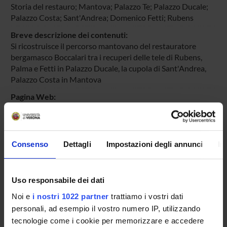
Storia del restauro; Mantova; Palazzo Te; Palazzo Ducale;
Palazzo Costa; Sant'Andrea; Domenico Fetti; Rubens
Breve descrizione dei contenuti:
Si ricostruisce il percorso mantovano del restauratore
bergamasco Boccalari tra i recuperi delle tele di Rubens,
Palma e Fetti in Palazzo Ducale, la cupola di Sant'Andrea,
Palazzo Costa in Mantova
Pagina Web:
www.comune.gazoldo.mn.it
Id prodotto:
54317
Consenso
Dettagli
Impostazioni degli annunci
In
Handle IRIS:
11562/340557
Uso responsabile dei dati
depositato il:
24 febbraio 2010
Noi e
i nostri 1022 partner
trattiamo i vostri dati
personali, ad esempio il vostro numero IP, utilizzando
ultima modifica:
tecnologie come i cookie per memorizzare e accedere
1 novembre 2022