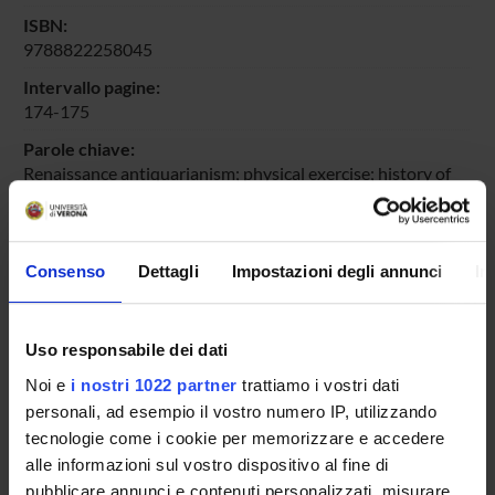
ISBN:
9788822258045
Intervallo pagine:
174-175
Parole chiave:
Renaissance antiquarianism; physical exercise; history of
medicine; Pirro Ligorio
Id prodotto:
67439
Consenso
Dettagli
Impostazioni degli annunci
In
Handle IRIS:
11562/425537
Uso responsabile dei dati
depositato il:
2 luglio 2012
Noi e
i nostri 1022 partner
trattiamo i vostri dati
personali, ad esempio il vostro numero IP, utilizzando
ultima modifica:
tecnologie come i cookie per memorizzare e accedere
4 novembre 2022
alle informazioni sul vostro dispositivo al fine di
Citazione bibliografica:
pubblicare annunci e contenuti personalizzati, misurare