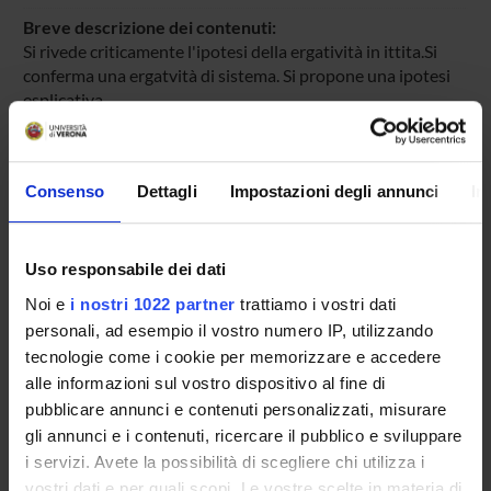
Breve descrizione dei contenuti:
Si rivede criticamente l'ipotesi della ergatività in ittita.Si
conferma una ergatvità di sistema. Si propone una ipotesi
esplicativa
Pagina Web:
http://riviste.unimi.it/index.php/asgm/article/view/3457
Consenso
Dettagli
Impostazioni degli annunci
In
Id prodotto:
84259
Handle IRIS:
Uso responsabile dei dati
11562/868577
Noi e
i nostri 1022 partner
trattiamo i vostri dati
depositato il:
personali, ad esempio il vostro numero IP, utilizzando
8 gennaio 2015
tecnologie come i cookie per memorizzare e accedere
ultima modifica:
alle informazioni sul vostro dispositivo al fine di
1 novembre 2022
pubblicare annunci e contenuti personalizzati, misurare
gli annunci e i contenuti, ricercare il pubblico e sviluppare
Citazione bibliografica:
i servizi. Avete la possibilità di scegliere chi utilizza i
Rizza, Alfredo
,
Ipotesi su problemi di genere, numero ed
vostri dati e per quali scopi. Le vostre scelte in materia di