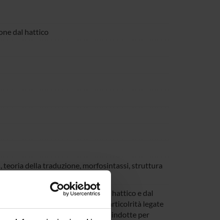
ione dal hattico
ssi, teoria della traduzione, morfosintassi, struttura
ttura dell'informazione
delle traduzioni in eteo (ittita) dal hattico e dal
lette cuneiformi) bilingui. Le particolrità legate
marcati sono analizzate come scelte indotte per