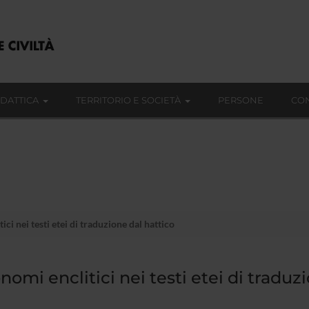
IDATTICA
TERRITORIO E SOCIETÀ
PERSONE
CON
ici nei testi etei di traduzione dal hattico
onomi enclitici nei testi etei di tradu