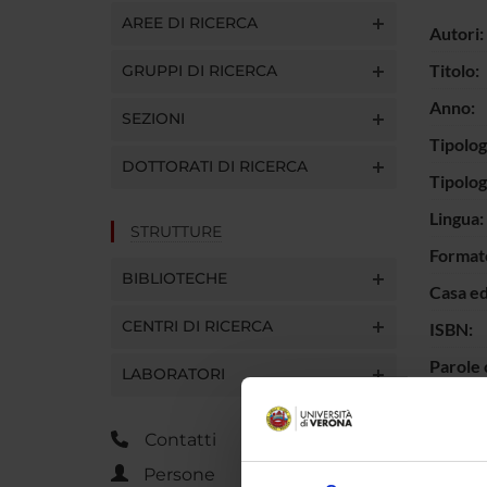
AREE DI RICERCA
Autori:
Titolo:
GRUPPI DI RICERCA
Anno:
SEZIONI
Tipolog
DOTTORATI DI RICERCA
Tipolo
Lingua:
STRUTTURE
Format
BIBLIOTECHE
Casa ed
CENTRI DI RICERCA
ISBN:
Parole 
LABORATORI
Breve d
Contatti
contenu
Persone