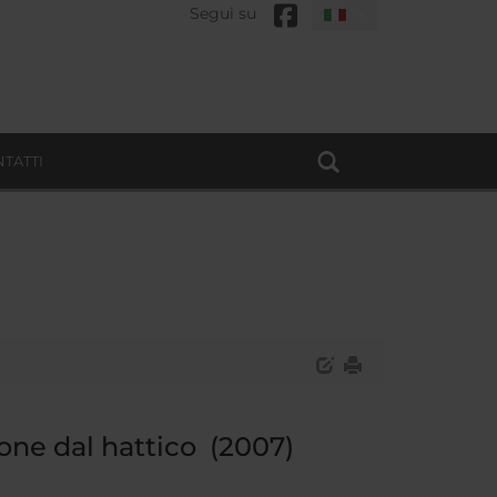
Segui su
TATTI
zione dal hattico (2007)