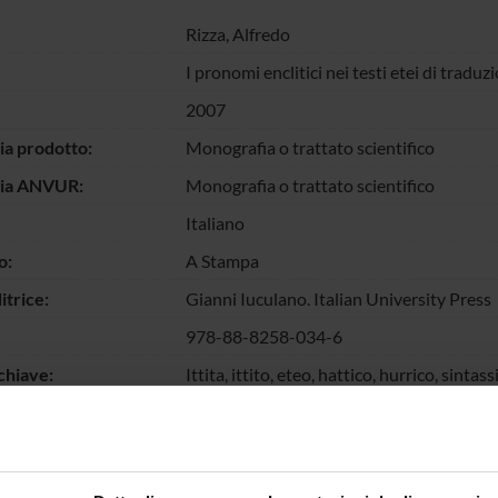
Rizza, Alfredo
I pronomi enclitici nei testi etei di traduz
2007
ia prodotto:
Monografia o trattato scientifico
gia ANVUR:
Monografia o trattato scientifico
Italiano
o:
A Stampa
itrice:
Gianni Iuculano. Italian University Press
978-88-8258-034-6
chiave:
Ittita, ittito, eteo, hattico, hurrico, sinta
argomentale, ergatività, pragmatica, stru
escrizione dei
Il lavoro studia le peculiarità linguistiche 
ti:
hurrico concentrandosi sui documenti (tavo
all'uso dei pronomi enclitici e di ordini 