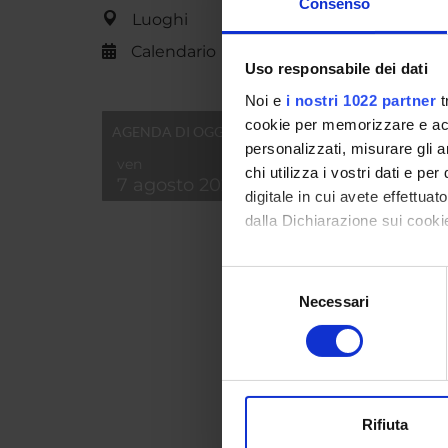
Consenso
Luoghi
Calendario
Uso responsabile dei dati
Note:
Noi e
i nostri 1022 partner
t
Id prod
cookie per memorizzare e acce
AGENDA DI OGGI
personalizzati, misurare gli an
Handle 
ven
chi utilizza i vostri dati e pe
7 agosto 2026
ultima 
digitale in cui avete effettua
dalla Dichiarazione sui cookie
Citazio
Con il tuo consenso, vorrem
Selezione
Consul
raccogliere informazi
Necessari
del
Identificare il tuo di
consenso
digitali).
PROGET
Approfondisci come vengono el
TITOL
modificare o ritirare il tuo 
Egeo-an
Rifiuta
Utilizziamo i cookie per perso