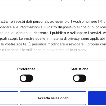
ti:
otto:
104628
IRIS:
11562/986483
rattiamo i vostri dati personali, ad esempio il vostro numero IP, 
modifica:
11 novembre 2022
dere alle informazioni sul vostro dispositivo al fine di pubblica
nunci e i contenuti, ricercare il pubblico e sviluppare i servizi. A
ne bibliografica:
Rizza, Alfredo
;
Cotticelli, Paola
,
Language,
r quali scopi. Le vostre scelte in materia di privacy sono applicabi
Language, Media, and Economy in Virtual 
to le vostre scelte. È possibile modificare o revocare il proprio 
4
 o facendo clic sull'icona di attivazione della privacy.
ta la scheda completa presente nel
repository istituzional
mo anche:
oni sulla tua posizione geografica, con un'approssimazione di qu
Preferenze
Statistiche
TI COLLEGATI
spositivo, scansionandolo attivamente alla ricerca di caratteristich
O
DIPARTIMEN
stics & Economy
Dipartimento
aborati i tuoi dati personali e imposta le tue preferenze nella
s
consenso in qualsiasi momento dalla Dichiarazione sui cookie.
ità, tecnologie, teorie (linea di ricerca)
Dipartimento
Accetta selezionati
nalizzare contenuti ed annunci, per fornire funzionalità dei socia