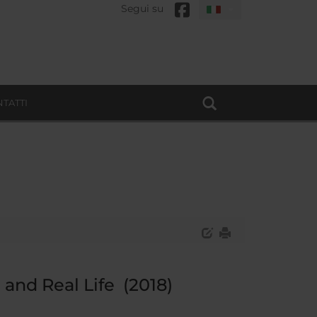
Segui su
TATTI
and Real Life (2018)