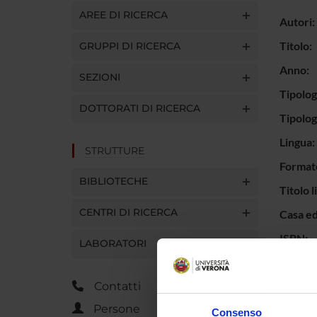
AREE DI RICERCA
Autori:
Titolo:
GRUPPI DI RICERCA
Anno:
SEZIONI
Tipolog
DOTTORATI DI RICERCA
Tipolo
Lingua:
STRUTTURE
Format
BIBLIOTECHE
Titolo l
CENTRI DI RICERCA
Casa ed
ISBN:
LABORATORI
Interva
Parole 
Contatti
Persone
Breve d
Consenso