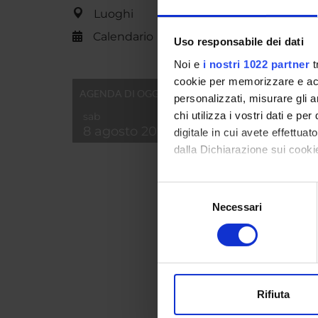
contenu
Luoghi
Id prod
Calendario
Uso responsabile dei dati
Handle 
Noi e
i nostri 1022 partner
t
ultima 
cookie per memorizzare e acce
AGENDA DI OGGI
personalizzati, misurare gli an
Citazio
chi utilizza i vostri dati e pe
sab
8 agosto 2026
digitale in cui avete effettua
dalla Dichiarazione sui cookie
Consul
Con il tuo consenso, vorrem
Selezione
raccogliere informazi
Necessari
PROGET
del
Identificare il tuo di
consenso
TITOL
digitali).
Lingui
Approfondisci come vengono el
modificare o ritirare il tuo 
Testual
Rifiuta
Utilizziamo i cookie per perso