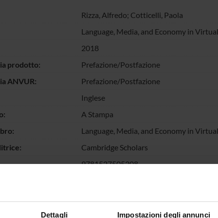
Rizza, Alfredo
;
Cotticelli, Paola
Language, Media, and Economy in Virtual 
2018
ia prodotto:
Prefazione/Postfazione
gia ANVUR:
Prefazione/Postfazione
Inglese
o:
A Stampa
ibro:
Language, Media, and Economy in Virtual 
itrice:
Cambridge Scholars
9781527505308
llo pagine:
1-4
chiave:
Language, Media, Economy
escrizione dei
Prefazione al Volume
Dettagli
Impostazioni degli annunci