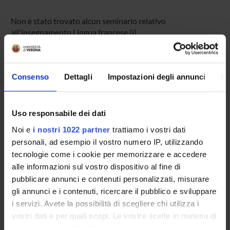
Non è stato trovato alcun seminario relativo
all'insegnamento Lingua francese (i).
Consenso
Dettagli
Impostazioni degli annunci
In
OFFERTA FORMATIVA
CORSI DI STUDIO
Uso responsabile dei dati
DOTTORATI DI RICERCA E FORMAZIONE
Noi e
i nostri 1022 partner
trattiamo i vostri dati
SUPERIORE
personali, ad esempio il vostro numero IP, utilizzando
tecnologie come i cookie per memorizzare e accedere
Contatti
alle informazioni sul vostro dispositivo al fine di
Persone
pubblicare annunci e contenuti personalizzati, misurare
Luoghi
gli annunci e i contenuti, ricercare il pubblico e sviluppare
i servizi. Avete la possibilità di scegliere chi utilizza i
Calendario
vostri dati e per quali scopi. Le vostre scelte in materia di
privacy sono applicabili solo su questa proprietà digitale