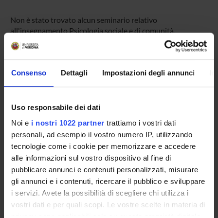
Non è stato trovato alcun seminario relativo
all'insegnamento Psicologia sociale e di comunità.
Consenso
Dettagli
Impostazioni degli annunci
In
OFFERTA FORMATIVA
CORSI DI STUDIO
Uso responsabile dei dati
DOTTORATI DI RICERCA E FORMAZIONE
Noi e
i nostri 1022 partner
trattiamo i vostri dati
SUPERIORE
personali, ad esempio il vostro numero IP, utilizzando
tecnologie come i cookie per memorizzare e accedere
Contatti
alle informazioni sul vostro dispositivo al fine di
Persone
pubblicare annunci e contenuti personalizzati, misurare
Luoghi
gli annunci e i contenuti, ricercare il pubblico e sviluppare
i servizi. Avete la possibilità di scegliere chi utilizza i
Calendario
vostri dati e per quali scopi. Le vostre scelte in materia di
privacy sono applicabili solo su questa proprietà digitale