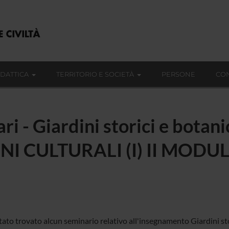
IDATTICA
TERRITORIO E SOCIETÀ
PERSONE
CON
ri - Giardini storici e botani
NI CULTURALI (I) II MODUL
ato trovato alcun seminario relativo all'insegnamento Giardini stori