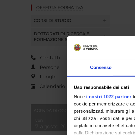
OFFERTA FORMATIVA
CORSI DI STUDIO
DOTTORATI DI RICERCA E
FORMAZIONE SUPERIORE
Contatti
Persone
Consenso
Luoghi
Calendario
Uso responsabile dei dati
Noi e
i nostri 1022 partner
t
cookie per memorizzare e acce
AGENDA DI OGGI
personalizzati, misurare gli an
chi utilizza i vostri dati e pe
ven
digitale in cui avete effettua
7 agosto 2026
dalla Dichiarazione sui cookie