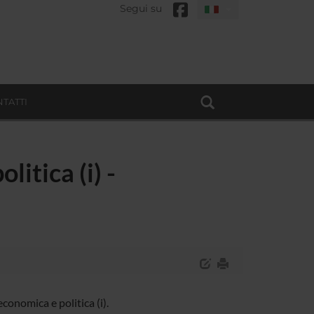
Segui su
TATTI
litica (i) -
onomica e politica (i).