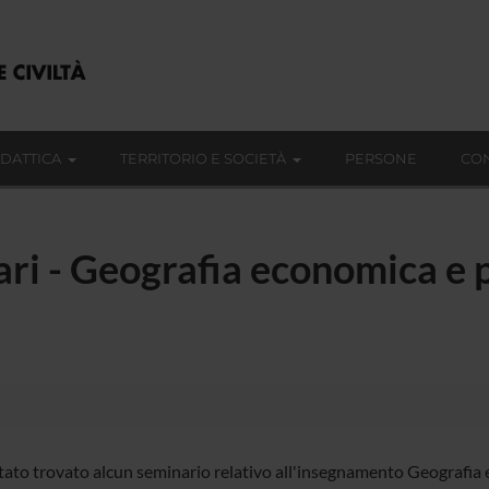
IDATTICA
TERRITORIO E SOCIETÀ
PERSONE
CON
ri - Geografia economica e po
tato trovato alcun seminario relativo all'insegnamento Geografia ec