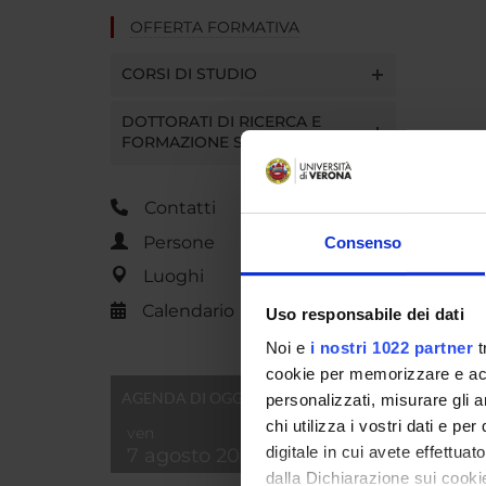
OFFERTA FORMATIVA
CORSI DI STUDIO
DOTTORATI DI RICERCA E
FORMAZIONE SUPERIORE
Contatti
Persone
Consenso
Luoghi
Calendario
Uso responsabile dei dati
Noi e
i nostri 1022 partner
t
cookie per memorizzare e acce
AGENDA DI OGGI
personalizzati, misurare gli an
chi utilizza i vostri dati e pe
ven
digitale in cui avete effettua
7 agosto 2026
dalla Dichiarazione sui cookie