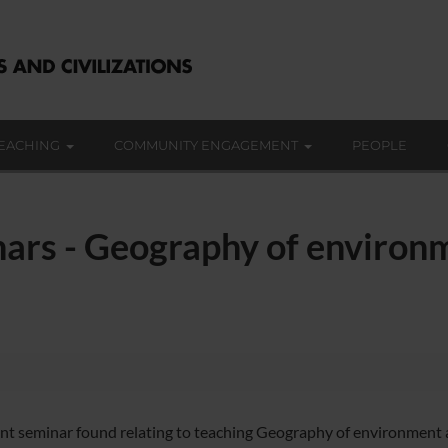
EACHING
COMMUNITY ENGAGEMENT
PEOPLE
nars - Geography of environ
nt seminar found relating to teaching Geography of environment a