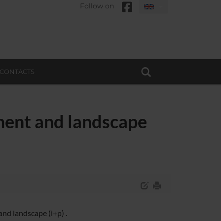
Follow on
CONTACTS
ment and landscape
nd landscape (i+p) .