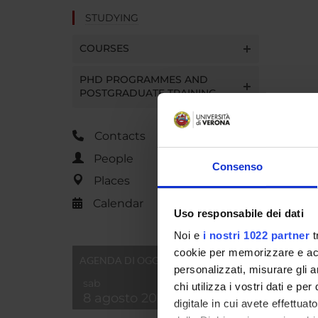
STUDYING
COURSES
PHD PROGRAMMES AND
POSTGRADUATE TRAINING
Contacts
People
Consenso
Places
Calendar
Uso responsabile dei dati
Noi e
i nostri 1022 partner
t
cookie per memorizzare e acce
AGENDA DI OGGI
personalizzati, misurare gli an
sab
chi utilizza i vostri dati e pe
8 agosto 2026
digitale in cui avete effettua