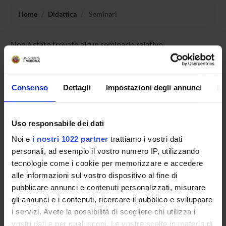
Home
Didattica
Seminari
Non è stato trovato alcun seminario relativo
all'insegnamento Storia della stampa e dell'editoria (i).
Consenso
Dettagli
Impostazioni degli annunci
In
OFFERTA FORMATIVA
CORSI DI STUDIO
Uso responsabile dei dati
Noi e
i nostri 1022 partner
trattiamo i vostri dati
DOTTORATI DI RICERCA E FORMAZIONE
personali, ad esempio il vostro numero IP, utilizzando
SUPERIORE
tecnologie come i cookie per memorizzare e accedere
alle informazioni sul vostro dispositivo al fine di
Contatti
pubblicare annunci e contenuti personalizzati, misurare
Persone
gli annunci e i contenuti, ricercare il pubblico e sviluppare
Luoghi
i servizi. Avete la possibilità di scegliere chi utilizza i
vostri dati e per quali scopi. Le vostre scelte in materia di