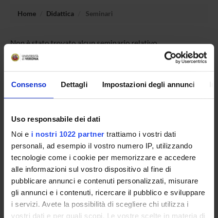
Home
Didattica
Seminari
Non è stato trovato alcun seminario relativo
all'insegnamento Storia della stampa e dell'editoria (i).
Consenso
Dettagli
Impostazioni degli annunci
In
OFFERTA FORMATIVA
CORSI DI STUDIO
Uso responsabile dei dati
Noi e
i nostri 1022 partner
trattiamo i vostri dati
DOTTORATI DI RICERCA E FORMAZIONE
personali, ad esempio il vostro numero IP, utilizzando
SUPERIORE
tecnologie come i cookie per memorizzare e accedere
alle informazioni sul vostro dispositivo al fine di
Contatti
pubblicare annunci e contenuti personalizzati, misurare
Persone
gli annunci e i contenuti, ricercare il pubblico e sviluppare
Luoghi
i servizi. Avete la possibilità di scegliere chi utilizza i
vostri dati e per quali scopi. Le vostre scelte in materia di