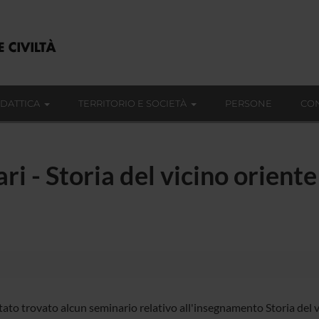
IDATTICA
TERRITORIO E SOCIETÀ
PERSONE
CON
ri - Storia del vicino oriente 
ato trovato alcun seminario relativo all'insegnamento Storia del vi