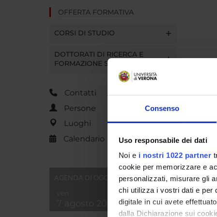
OFFERTA FORMATIVA
CORSI DI STUDIO
DOTTORATI DI RICERCA E
FORMAZIONE SUPERIORE
Contatti
Persone
Consenso
Luoghi
Calendario
Uso responsabile dei dati
Noi e
i nostri 1022 partner
t
cookie per memorizzare e acce
AGENDA DI OGGI
personalizzati, misurare gli an
chi utilizza i vostri dati e pe
ven
digitale in cui avete effettua
7 agosto 2026
dalla Dichiarazione sui cookie