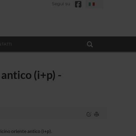
Segui su
TATTI
antico (i+p) -
cino oriente antico (i+p).