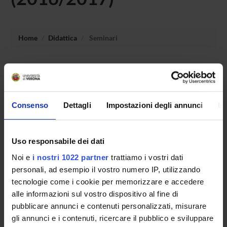
Home
Didattica
Seminari
Non è stato trovato alcun seminario relativo
all'insegnamento Introduzione allo studio delle discipline
archeologiche (i).
Consenso
Dettagli
Impostazioni degli annunci
In
OFFERTA FORMATIVA
Uso responsabile dei dati
Noi e
i nostri 1022 partner
trattiamo i vostri dati
CORSI DI STUDIO
personali, ad esempio il vostro numero IP, utilizzando
DOTTORATI DI RICERCA E FORMAZIONE
tecnologie come i cookie per memorizzare e accedere
SUPERIORE
alle informazioni sul vostro dispositivo al fine di
pubblicare annunci e contenuti personalizzati, misurare
Contatti
gli annunci e i contenuti, ricercare il pubblico e sviluppare