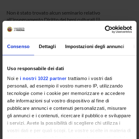
Non è stato trovato alcun seminario relativo
all'insegnamento Diritto dei beni culturali (i).
Consenso
Dettagli
Impostazioni degli annunci
In
OFFERTA FORMATIVA
CORSI DI STUDIO
Uso responsabile dei dati
DOTTORATI DI RICERCA E FORMAZIONE
Noi e
i nostri 1022 partner
trattiamo i vostri dati
SUPERIORE
personali, ad esempio il vostro numero IP, utilizzando
tecnologie come i cookie per memorizzare e accedere
Contatti
alle informazioni sul vostro dispositivo al fine di
Persone
pubblicare annunci e contenuti personalizzati, misurare
Luoghi
gli annunci e i contenuti, ricercare il pubblico e sviluppare
i servizi. Avete la possibilità di scegliere chi utilizza i
Calendario
vostri dati e per quali scopi. Le vostre scelte in materia di
privacy sono applicabili solo su questa proprietà digitale