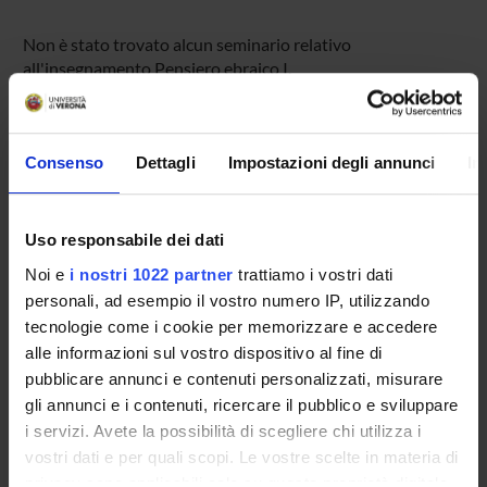
Non è stato trovato alcun seminario relativo
all'insegnamento Pensiero ebraico I.
Consenso
Dettagli
Impostazioni degli annunci
In
OFFERTA FORMATIVA
CORSI DI STUDIO
Uso responsabile dei dati
DOTTORATI DI RICERCA E FORMAZIONE
Noi e
i nostri 1022 partner
trattiamo i vostri dati
SUPERIORE
personali, ad esempio il vostro numero IP, utilizzando
tecnologie come i cookie per memorizzare e accedere
Contatti
alle informazioni sul vostro dispositivo al fine di
Persone
pubblicare annunci e contenuti personalizzati, misurare
Luoghi
gli annunci e i contenuti, ricercare il pubblico e sviluppare
i servizi. Avete la possibilità di scegliere chi utilizza i
Calendario
vostri dati e per quali scopi. Le vostre scelte in materia di
privacy sono applicabili solo su questa proprietà digitale