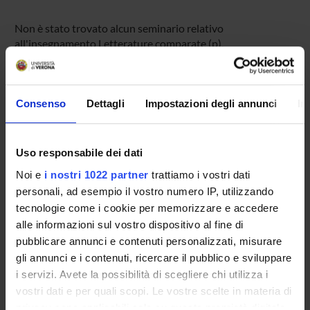
Non è stato trovato alcun seminario relativo
all'insegnamento Letterature comparate (p).
Consenso
Dettagli
Impostazioni degli annunci
In
OFFERTA FORMATIVA
CORSI DI STUDIO
Uso responsabile dei dati
DOTTORATI DI RICERCA E FORMAZIONE
Noi e
i nostri 1022 partner
trattiamo i vostri dati
SUPERIORE
personali, ad esempio il vostro numero IP, utilizzando
tecnologie come i cookie per memorizzare e accedere
Contatti
alle informazioni sul vostro dispositivo al fine di
Persone
pubblicare annunci e contenuti personalizzati, misurare
Luoghi
gli annunci e i contenuti, ricercare il pubblico e sviluppare
i servizi. Avete la possibilità di scegliere chi utilizza i
Calendario
vostri dati e per quali scopi. Le vostre scelte in materia di
privacy sono applicabili solo su questa proprietà digitale