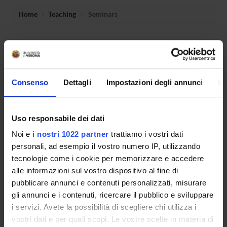
Home
Teaching
Seminars
No recent seminar found relating to teaching Language and
culture of Ancient Anatolia and the Hittites.
Consenso
Dettagli
Impostazioni degli annunci
In
STUDYING
Uso responsabile dei dati
COURSES
Noi e
i nostri 1022 partner
trattiamo i vostri dati
PHD PROGRAMMES AND POSTGRADUATE
personali, ad esempio il vostro numero IP, utilizzando
TRAINING
tecnologie come i cookie per memorizzare e accedere
alle informazioni sul vostro dispositivo al fine di
Contacts
pubblicare annunci e contenuti personalizzati, misurare
gli annunci e i contenuti, ricercare il pubblico e sviluppare
People
i servizi. Avete la possibilità di scegliere chi utilizza i
Places
vostri dati e per quali scopi. Le vostre scelte in materia di