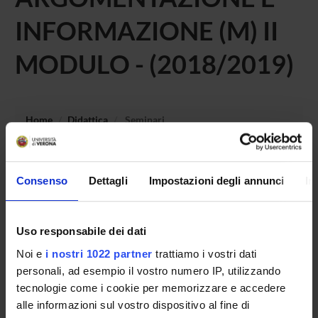
INFORMAZIONE (M) II
MODULO - (2018/2019)
Home
Didattica
Seminari
Non è stato trovato alcun seminario relativo
all'insegnamento Argomentazione, informazione e
Consenso
Dettagli
Impostazioni degli annunci
In
semiotica multimediale (m).
Uso responsabile dei dati
Noi e
i nostri 1022 partner
trattiamo i vostri dati
OFFERTA FORMATIVA
personali, ad esempio il vostro numero IP, utilizzando
tecnologie come i cookie per memorizzare e accedere
CORSI DI STUDIO
alle informazioni sul vostro dispositivo al fine di