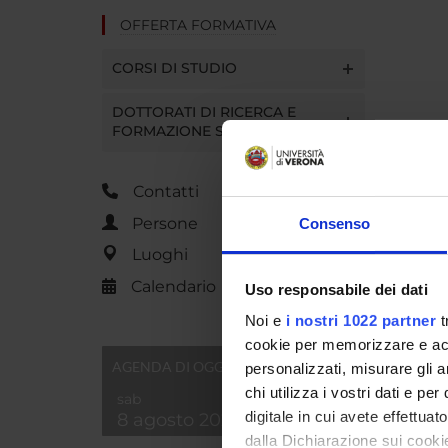
OFFERTA FORMATIVA
CORSI DI STUDIO
DOTTORATI DI RICERCA E
FORMAZIONE SUPERIORE
Contatti
Persone
Consenso
Luoghi
Calendario
Uso responsabile dei dati
Noi e
i nostri 1022 partner
t
cookie per memorizzare e acce
AGENDA DI OGGI
personalizzati, misurare gli an
chi utilizza i vostri dati e pe
sab
digitale in cui avete effettua
8 agosto 2026
dalla Dichiarazione sui cookie