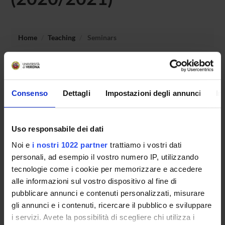
Home
Teaching
Seminars
No recent seminar found relating to teaching Archaeology
and History of Greek and Roman Art (i p).
Consenso
Dettagli
Impostazioni degli annunci
In
STUDYING
Uso responsabile dei dati
Noi e
i nostri 1022 partner
trattiamo i vostri dati
COURSES
personali, ad esempio il vostro numero IP, utilizzando
PHD PROGRAMMES AND POSTGRADUATE
tecnologie come i cookie per memorizzare e accedere
TRAINING
alle informazioni sul vostro dispositivo al fine di
pubblicare annunci e contenuti personalizzati, misurare
Contacts
gli annunci e i contenuti, ricercare il pubblico e sviluppare
i servizi. Avete la possibilità di scegliere chi utilizza i
People