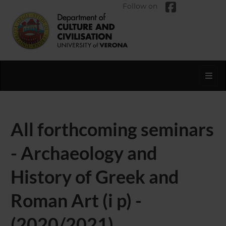
Follow on
Toggl
All forthcoming seminars
- Archaeology and
History of Greek and
Roman Art (i p) -
(2020/2021)