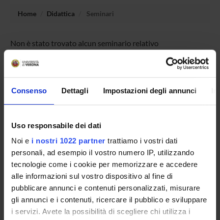
Home
Didattica
Seminari
Non è stato trovato alcun seminario relativo
all'insegnamento Archeologia e storia dell'arte greca e
romana (i+p).
Consenso
Dettagli
Impostazioni degli annunci
In
OFFERTA FORMATIVA
Uso responsabile dei dati
CORSI DI STUDIO
Noi e
i nostri 1022 partner
trattiamo i vostri dati
DOTTORATI DI RICERCA E FORMAZIONE
personali, ad esempio il vostro numero IP, utilizzando
SUPERIORE
tecnologie come i cookie per memorizzare e accedere
alle informazioni sul vostro dispositivo al fine di
Contatti
pubblicare annunci e contenuti personalizzati, misurare
gli annunci e i contenuti, ricercare il pubblico e sviluppare
Persone
i servizi. Avete la possibilità di scegliere chi utilizza i
Luoghi