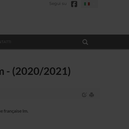
Segui su
TATTI
lm - (2020/2021)
e française lm.