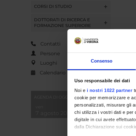
CORSI DI STUDIO
DOTTORATI DI RICERCA E
FORMAZIONE SUPERIORE
Contatti
Persone
Consenso
Luoghi
Calendario
Uso responsabile dei dati
Noi e
i nostri 1022 partner
t
AGENDA DI OGGI
cookie per memorizzare e acce
personalizzati, misurare gli an
ven
chi utilizza i vostri dati e pe
7 agosto 2026
digitale in cui avete effettua
dalla Dichiarazione sui cookie