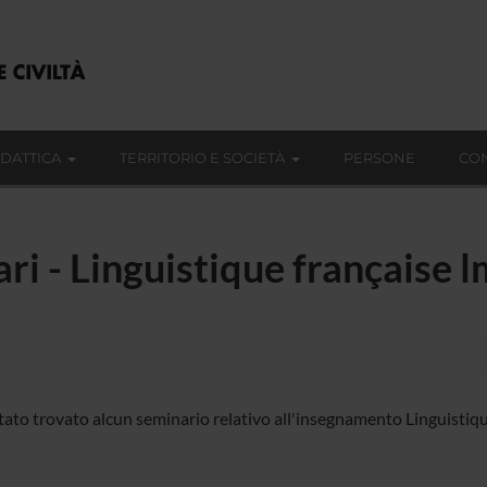
IDATTICA
TERRITORIO E SOCIETÀ
PERSONE
CON
ari - Linguistique française 
tato trovato alcun seminario relativo all'insegnamento Linguistiqu