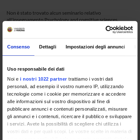
Non è stato trovato alcun seminario relativo
all'insegnamento Psychology and cognitive sciences.
Consenso
Dettagli
Impostazioni degli annunci
In
OFFERTA FORMATIVA
CORSI DI STUDIO
Uso responsabile dei dati
DOTTORATI DI RICERCA E FORMAZIONE
Noi e
i nostri 1022 partner
trattiamo i vostri dati
SUPERIORE
personali, ad esempio il vostro numero IP, utilizzando
tecnologie come i cookie per memorizzare e accedere
Contatti
alle informazioni sul vostro dispositivo al fine di
Persone
pubblicare annunci e contenuti personalizzati, misurare
Luoghi
gli annunci e i contenuti, ricercare il pubblico e sviluppare
i servizi. Avete la possibilità di scegliere chi utilizza i
Calendario
vostri dati e per quali scopi. Le vostre scelte in materia di
privacy sono applicabili solo su questa proprietà digitale