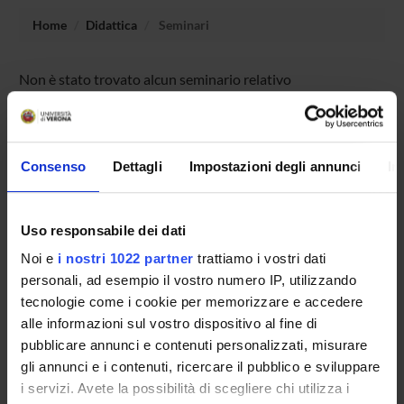
Home
Didattica
Seminari
Non è stato trovato alcun seminario relativo
all'insegnamento La Lessinia tra presente e futuro:
solidarietá e bene comune.
Consenso
Dettagli
Impostazioni degli annunci
In
OFFERTA FORMATIVA
Uso responsabile dei dati
CORSI DI STUDIO
Noi e
i nostri 1022 partner
trattiamo i vostri dati
DOTTORATI DI RICERCA E FORMAZIONE
personali, ad esempio il vostro numero IP, utilizzando
SUPERIORE
tecnologie come i cookie per memorizzare e accedere
alle informazioni sul vostro dispositivo al fine di
Contatti
pubblicare annunci e contenuti personalizzati, misurare
gli annunci e i contenuti, ricercare il pubblico e sviluppare
Persone
i servizi. Avete la possibilità di scegliere chi utilizza i
Luoghi