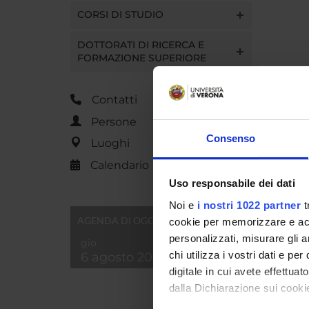
CORSI DI STUDIO
DOTTORATI DI RICERCA E
FORMAZIONE SUPERIORE
Contatti
Persone
Consenso
Luoghi
Calendario
Uso responsabile dei dati
Noi e
i nostri 1022 partner
t
AGENDA DI OGGI
cookie per memorizzare e acce
personalizzati, misurare gli an
gio
chi utilizza i vostri dati e pe
6 agosto 2026
digitale in cui avete effettua
dalla Dichiarazione sui cookie