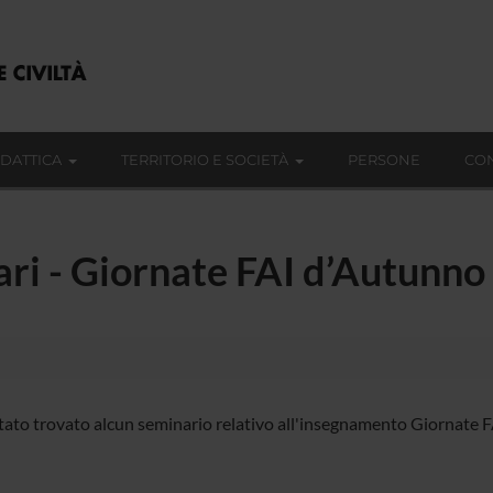
IDATTICA
TERRITORIO E SOCIETÀ
PERSONE
CON
nari - Giornate FAI d’Autunn
tato trovato alcun seminario relativo all'insegnamento Giornate 