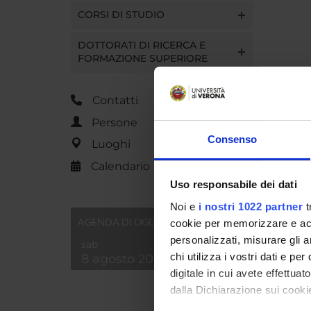
CORSI DI STUDIO
DOTTORATI DI RICERCA E
FORMAZIONE SUPERIORE
Contatti
Persone
Consenso
Luoghi
Calendario
Uso responsabile dei dati
Noi e
i nostri 1022 partner
t
AGENDA DI OGGI
cookie per memorizzare e acce
personalizzati, misurare gli an
sab
chi utilizza i vostri dati e pe
8 agosto 2026
digitale in cui avete effettua
dalla Dichiarazione sui cookie