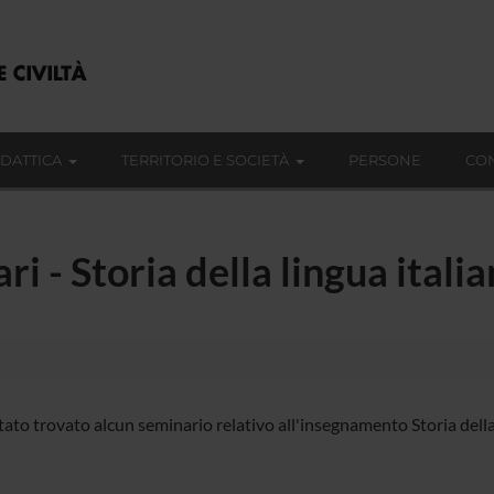
IDATTICA
TERRITORIO E SOCIETÀ
PERSONE
CON
ri - Storia della lingua itali
ato trovato alcun seminario relativo all'insegnamento Storia della l