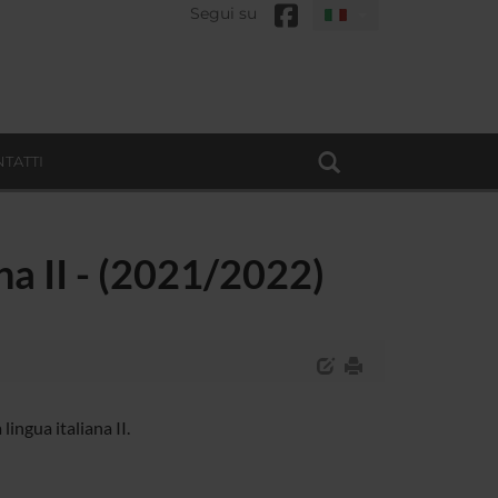
Segui su
TATTI
ana II - (2021/2022)
ingua italiana II.