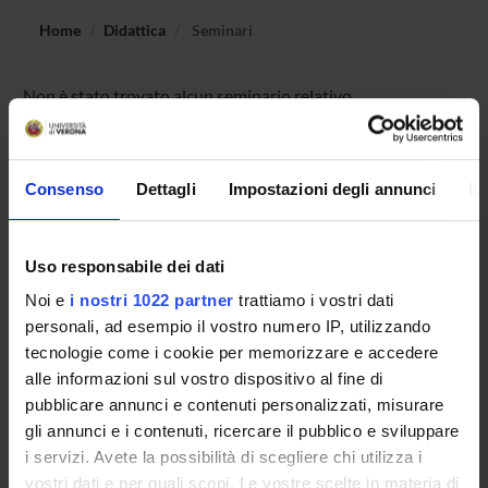
Home
Didattica
Seminari
Non è stato trovato alcun seminario relativo
all'insegnamento English for journalism and publishing.
Consenso
Dettagli
Impostazioni degli annunci
In
OFFERTA FORMATIVA
CORSI DI STUDIO
Uso responsabile dei dati
Noi e
i nostri 1022 partner
trattiamo i vostri dati
DOTTORATI DI RICERCA E FORMAZIONE
personali, ad esempio il vostro numero IP, utilizzando
SUPERIORE
tecnologie come i cookie per memorizzare e accedere
alle informazioni sul vostro dispositivo al fine di
Contatti
pubblicare annunci e contenuti personalizzati, misurare
Persone
gli annunci e i contenuti, ricercare il pubblico e sviluppare
Luoghi
i servizi. Avete la possibilità di scegliere chi utilizza i
vostri dati e per quali scopi. Le vostre scelte in materia di